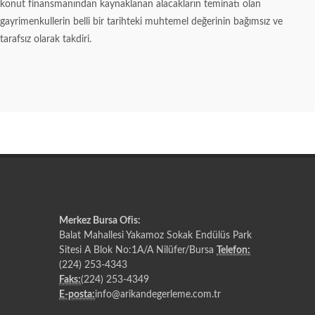
konut finansmanından kaynaklanan alacakların teminatı olan
gayrimenkullerin belli bir tarihteki muhtemel değerinin bağımsız ve
tarafsız olarak takdiri.
Merkez Bursa Ofis:
Balat Mahallesi Yakamoz Sokak Endülüs Park
Sitesi A Blok No:1A/A Nilüfer/Bursa
Telefon:
(224) 253-4343
Faks:
(224) 253-4349
E-posta:
info@arikandegerleme.com.tr