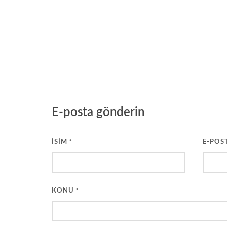
E-posta gönderin
İSIM
E-POS
*
KONU
*