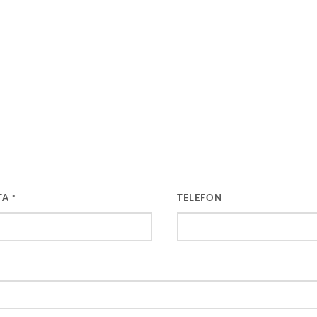
TA
TELEFON
*