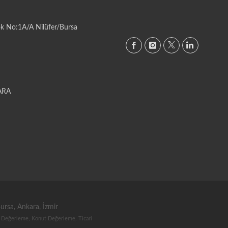
ok No:1A/A Nilüfer/Bursa
KARA
sa, Ankara, İzmir
 Değerleme, Konut Değerleme, Ticari