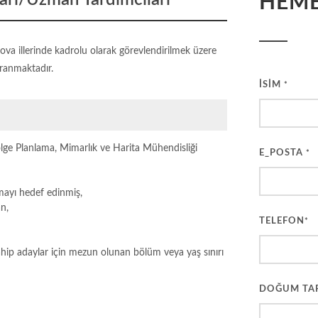
rı/Uzman Yardımcıları
HEME
va illerinde kadrolu olarak görevlendirilmek üzere
ranmaktadır.
İSİM
*
ölge Planlama, Mimarlık ve Harita Mühendisliği
E_POSTA
*
mayı hedef edinmiş,
n,
TELEFON
*
ip adaylar için mezun olunan bölüm veya yaş sınırı
DOĞUM TA