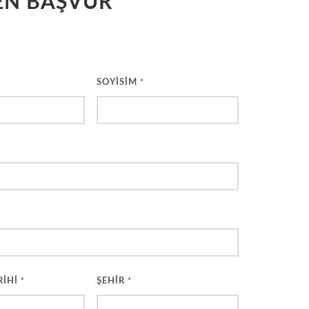
N BAŞVUR
SOYİSİM
*
RİHİ
ŞEHİR
*
*