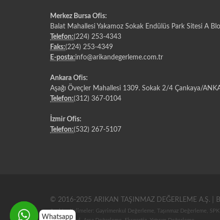
Merkez Bursa Ofis:
Balat Mahallesi Yakamoz Sokak Endülüs Park Sitesi A Bl
Telefon:
(224) 253-4343
Faks:
(224) 253-4349
E-posta:
info@arikandegerleme.com.tr
Ankara Ofis:
Aşağı Öveçler Mahallesi 1309. Sokak 2/4 Çankaya/AN
Telefon:
(312) 367-0104
İzmir Ofis:
Telefon:
(532) 267-5107
© 2016-2025 ARIKAN TAŞINMAZ DEĞERLEME A.Ş. | Bur
Anahtar Kelimeler: Gayrimenkul Değerleme, Taşınmaz Değerleme, SPK
Whatsapp